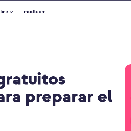
line
madteam
gratuitos
ara preparar el