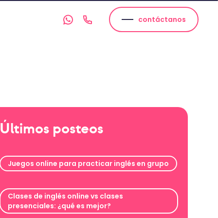
contáctanos
Últimos posteos
Juegos online para practicar inglés en grupo
Clases de inglés online vs clases
presenciales: ¿qué es mejor?