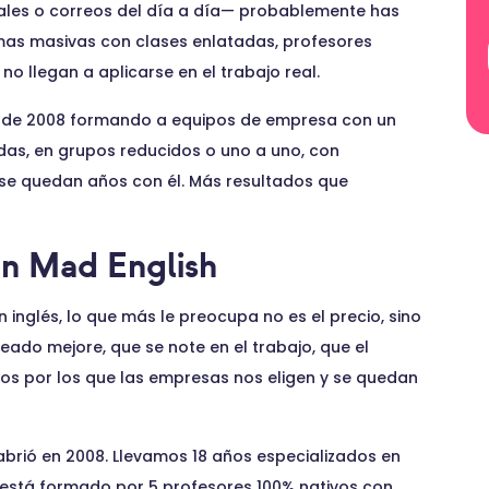
nales o correos del día a día— probablemente has
mas masivas con clases enlatadas, profesores
 llegan a aplicarse en el trabajo real.
esde 2008 formando a equipos de empresa con un
das, en grupos reducidos o uno a uno, con
se quedan años con él. Más resultados que
en Mad English
nglés, lo que más le preocupa no es el precio, sino
leado mejore, que se note en el trabajo, que el
vos por los que las empresas nos eligen y se quedan
abrió en 2008. Llevamos 18 años especializados en
está formado por 5 profesores 100% nativos con