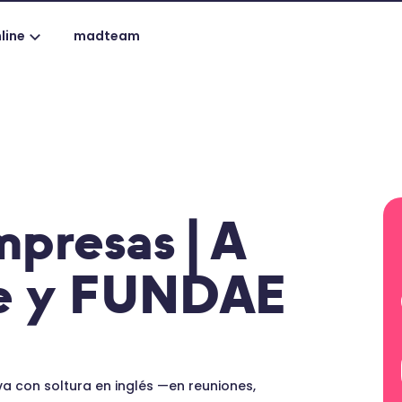
line
madteam
mpresas | A
ne y FUNDAE
a con soltura en inglés —en reuniones,