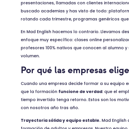
presentaciones, llamadas con clientes internacio
buscado academias y has visto de todo: platafor
rotando cada trimestre, programas genéricos que no
En Mad English hacemos lo contrario. Llevamos d
enfoque muy específico: clases online personaliza
profesores 100% nativos que conocen al alumno y 
volumen.
Por qué las empresas elig
Cuando una empresa decide formar a su equipo en i
que la formación
funcione de verdad
: que el emp
tiempo invertido tenga retorno. Estos son los moti
con nosotros año tras año.
Trayectoria sólida y equipo estable.
Mad English 
formación de adultos y empresas. Nuestro equipo 