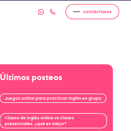
contáctanos
Últimos posteos
Juegos online para practicar inglés en grupo
Clases de inglés online vs clases
presenciales: ¿qué es mejor?