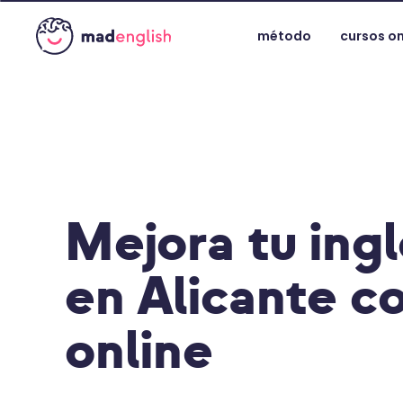
método
cursos on
Mejora tu ing
en Alicante co
online