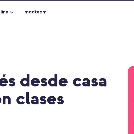
line
madteam
lés desde casa
n clases