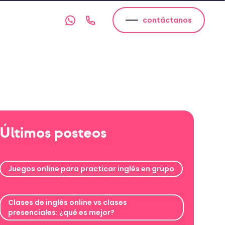
contáctanos
Últimos posteos
Juegos online para practicar inglés en grupo
Clases de inglés online vs clases
presenciales: ¿qué es mejor?